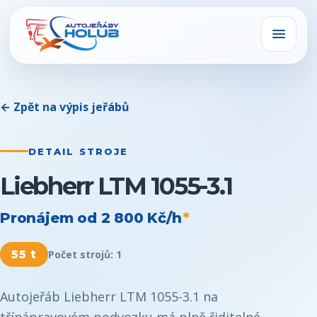
← Zpět na výpis jeřábů
DETAIL STROJE
Liebherr LTM 1055-3.1
Pronájem od
2 800 Kč/h
*
55 t
Počet strojů:
1
Autojeřáb Liebherr LTM 1055-3.1 na
třínápravovém podvozku má plně řiditelné