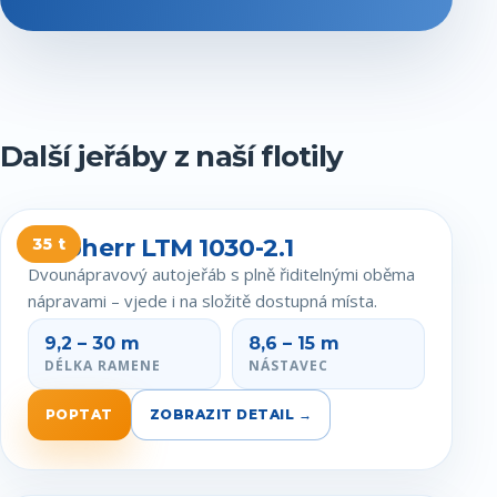
Další jeřáby z naší flotily
Liebherr LTM 1030-2.1
35 t
Dvounápravový autojeřáb s plně řiditelnými oběma
nápravami – vjede i na složitě dostupná místa.
9,2 – 30 m
8,6 – 15 m
DÉLKA RAMENE
NÁSTAVEC
POPTAT
ZOBRAZIT DETAIL →