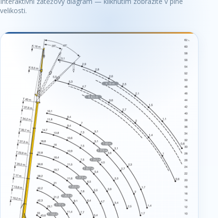
Interaktivní zátěžový diagram — kliknutím zobrazíte v plné
velikosti.