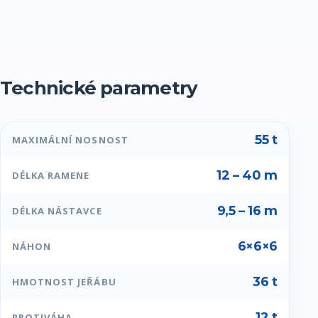
Technické parametry
55 t
MAXIMÁLNÍ NOSNOST
12 – 40 m
DÉLKA RAMENE
9,5 – 16 m
DÉLKA NÁSTAVCE
6×6×6
NÁHON
36 t
HMOTNOST JEŘÁBU
12 t
PROTIVÁHA