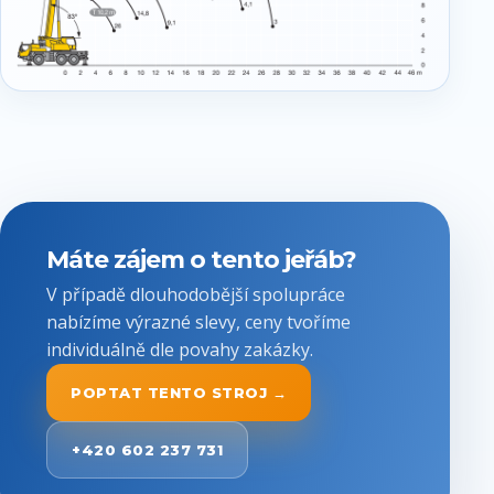
Máte zájem o tento jeřáb?
V případě dlouhodobější spolupráce
nabízíme výrazné slevy, ceny tvoříme
individuálně dle povahy zakázky.
POPTAT TENTO STROJ →
+420 602 237 731