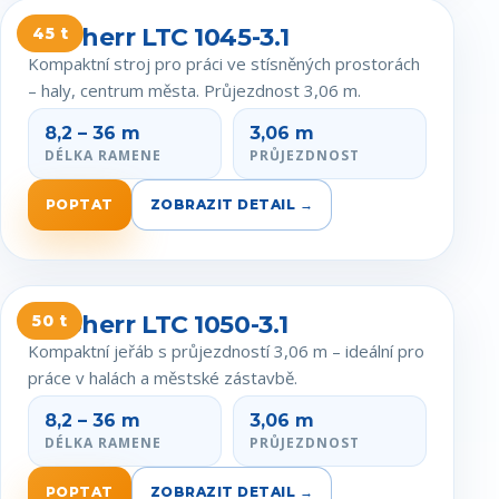
Liebherr LTC 1045-3.1
45 t
Kompaktní stroj pro práci ve stísněných prostorách
– haly, centrum města. Průjezdnost 3,06 m.
8,2 – 36 m
3,06 m
DÉLKA RAMENE
PRŮJEZDNOST
POPTAT
ZOBRAZIT DETAIL →
Liebherr LTC 1050-3.1
50 t
Kompaktní jeřáb s průjezdností 3,06 m – ideální pro
práce v halách a městské zástavbě.
8,2 – 36 m
3,06 m
DÉLKA RAMENE
PRŮJEZDNOST
POPTAT
ZOBRAZIT DETAIL →