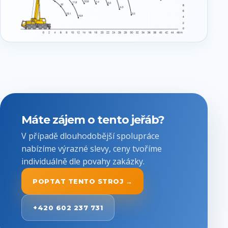
Máte zájem o tento jeřáb?
V případě dlouhodobější spolupráce
nabízíme výrazné slevy, ceny tvoříme
individuálně dle povahy zakázky.
POPTAT TENTO STROJ →
+420 602 237 731