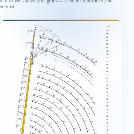
Interaktivní zátěžový diagram — kliknutím zobrazíte v plné
velikosti.