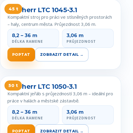
Liebherr LTC 1045-3.1
45 t
Kompaktní stroj pro práci ve stísněných prostorách
– haly, centrum města. Průjezdnost 3,06 m.
8,2 – 36 m
3,06 m
DÉLKA RAMENE
PRŮJEZDNOST
POPTAT
ZOBRAZIT DETAIL →
Liebherr LTC 1050-3.1
50 t
Kompaktní jeřáb s průjezdností 3,06 m – ideální pro
práce v halách a městské zástavbě.
8,2 – 36 m
3,06 m
DÉLKA RAMENE
PRŮJEZDNOST
POPTAT
ZOBRAZIT DETAIL →