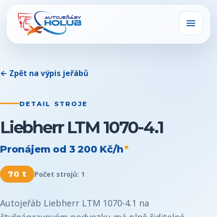
← Zpět na výpis jeřábů
DETAIL STROJE
Liebherr LTM 1070-4.1
Pronájem od
3 200 Kč/h
*
70 t
Počet strojů:
1
Autojeřáb Liebherr LTM 1070-4.1 na
čtyřnápravovém podvozku má plně řiditelné