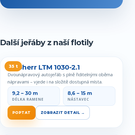
Další jeřáby z naší flotily
Liebherr LTM 1030-2.1
35 t
Dvounápravový autojeřáb s plně řiditelnými oběma
nápravami – vjede i na složitě dostupná místa.
9,2 – 30 m
8,6 – 15 m
DÉLKA RAMENE
NÁSTAVEC
POPTAT
ZOBRAZIT DETAIL →