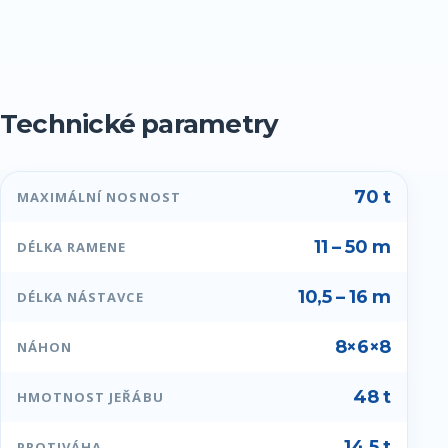
Technické parametry
70 t
MAXIMÁLNÍ NOSNOST
11 – 50 m
DÉLKA RAMENE
10,5 – 16 m
DÉLKA NÁSTAVCE
8×6×8
NÁHON
48 t
HMOTNOST JEŘÁBU
14,5 t
PROTIVÁHA